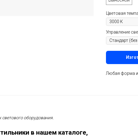
Выносной
Цветовая темпа
Управление све
Изгот
Любая форма и 
 светового оборудования.
тильники в нашем каталоге,