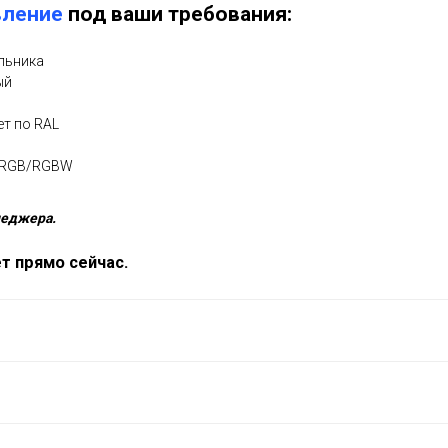
вление
под ваши требования:
ильника
ый
ет по RAL
е RGB/RGBW
неджера.
т прямо сейчас.