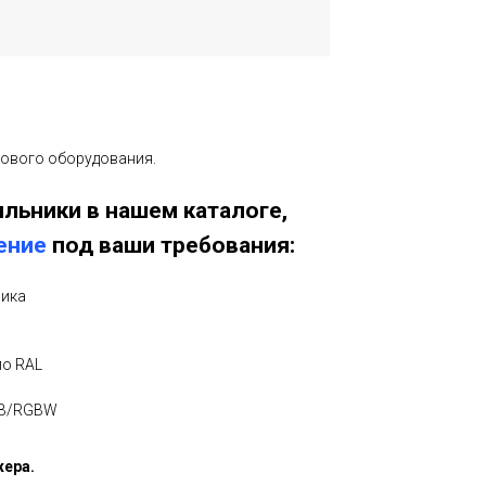
тового оборудования.
льники в нашем каталоге,
ение
под ваши требования:
ника
по RAL
GB/RGBW
жера.