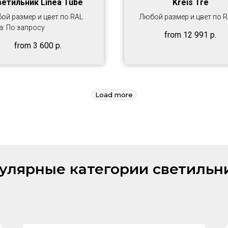
ветильник Linea Tube
Kreis Tre
ой размер и цвет по RAL
Любой размер и цвет по 
а: По запросу
from
12 991
р.
from
3 600
р.
Load more
улярные категории светильн