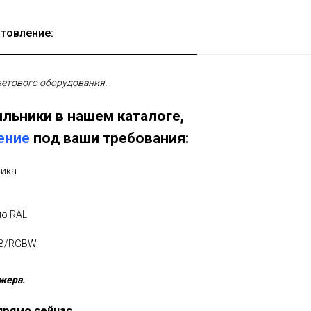
товление:
етового оборудования.
льники в нашем каталоге,
ение
под ваши требования:
ника
по RAL
GB/RGBW
жера.
прямо сейчас.