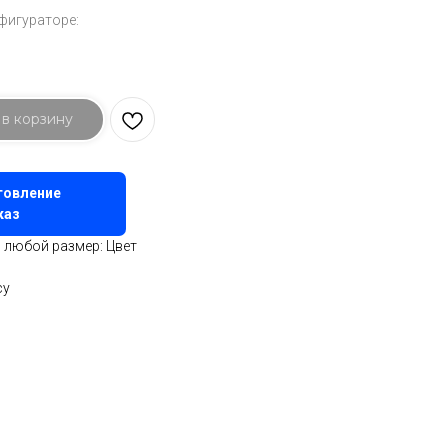
фигураторе:
 в корзину
товление
каз
 любой размер: Цвет
су