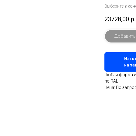
Выберите в кон
23728,00
р.
Добавить
Изго
на за
Любая форма и
по RAL
Цена: По запро