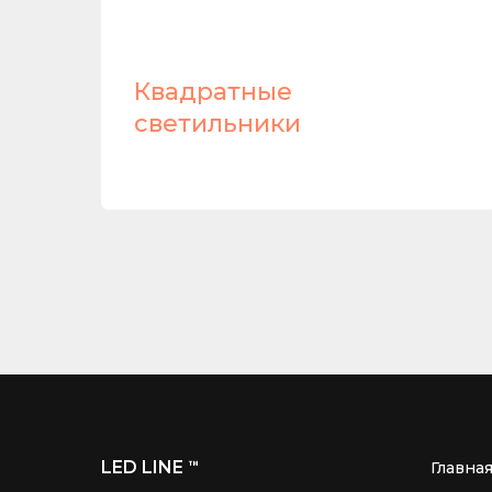
и
Квадратные
светильники
LED LINE
™
Главна