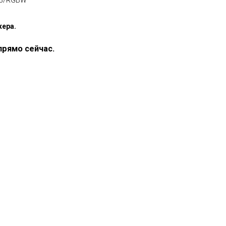
GB/RGBW
жера.
прямо сейчас.