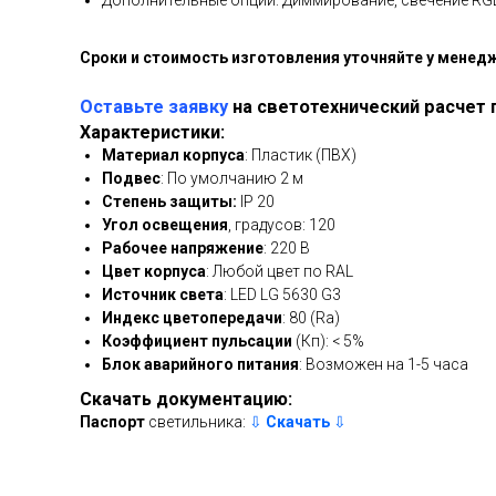
Дополнительные опции: Диммирование, свечение R
Сроки и стоимость изготовления уточняйте у менед
Оставьте заявку
на светотехнический расчет 
Характеристики:
Материал корпуса
: Пластик (ПВХ)
Подвес
: По умолчанию 2 м
Степень защиты:
IP 20
Угол освещения
, градусов: 120
Рабочее напряжение
: 220 В
Цвет корпуса
: Любой цвет по RAL
Источник света
: LED LG 5630 G3
Индекс цветопередачи
: 80 (Ra)
Коэффициент пульсации
(Кп): < 5%
Блок аварийного питания
: Возможен на 1-5 часа
Скачать документацию:
Паспорт
светильника:
⇩
Скачать
⇩