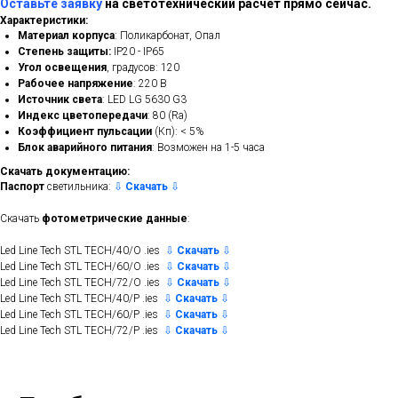
Оставьте заявку
на светотехнический расчет прямо сейчас.
Характеристики:
Материал корпуса
: Поликарбонат, Опал
Степень защиты:
IP20 - IP65
Угол освещения
, градусов: 120
Рабочее напряжение
: 220 В
Источник света
: LED LG 5630 G3
Индекс цветопередачи
: 80 (Ra)
Коэффициент пульсации
(Кп): < 5%
Блок аварийного питания
: Возможен на 1-5 часа
Скачать документацию:
Паспорт
светильника:
⇩
Скачать
⇩
Скачать
фотометрические данные
:
Led Line Tech STL TECH/40/O .ies
⇩
Скачать
⇩
Led Line Tech STL TECH/60/O .ies
⇩
Скачать
⇩
Led Line Tech STL TECH/72/O .ies
⇩
Скачать
⇩
Led Line Tech STL TECH/40/P .ies
⇩
Скачать
⇩
Led Line Tech STL TECH/60/P .ies
⇩
Скачать
⇩
Led Line Tech STL TECH/72/P .ies
⇩
Скачать
⇩