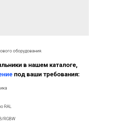
тового оборудования.
льники в нашем каталоге,
ение
под ваши требования:
ника
по RAL
GB/RGBW