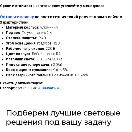
Сроки и стоимость изготовления уточняйте у менеджера.
Оставьте заявку
на светотехнический расчет прямо сейчас.
Характеристики:
Материал корпуса
: Алюминий
Подвес
: По умолчанию 2 м
Степень защиты:
IP 40
Угол освещения
, градусов: 120
Рабочее напряжение
: 220 В
Цвет корпуса
: Любой цвет по RAL
Источник света
: LED LG 5630 G3
Индекс цветопередачи
: 80 (Ra)
Коэффициент пульсации
(Кп): < 5%
Блок аварийного питания
: Возможен на 1-5 часа
Скачать документацию:
Паспорт
светильника:
⇩
Скачать
⇩
Подберем лучшие световые
решения под вашу задачу