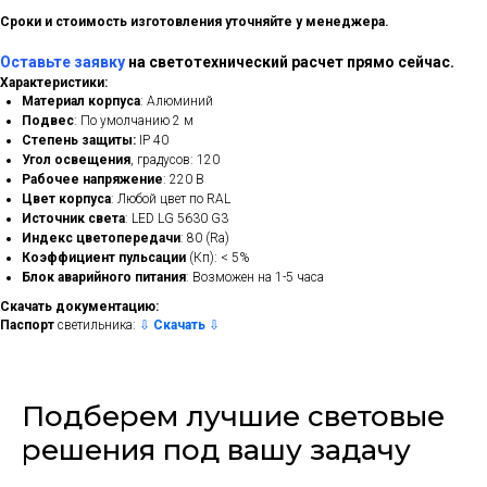
Сроки и стоимость изготовления уточняйте у менеджера.
Оставьте заявку
на светотехнический расчет прямо сейчас.
Характеристики:
Материал корпуса
: Алюминий
Подвес
: По умолчанию 2 м
Степень защиты:
IP 40
Угол освещения
, градусов: 120
Рабочее напряжение
: 220 В
Цвет корпуса
: Любой цвет по RAL
Источник света
: LED LG 5630 G3
Индекс цветопередачи
: 80 (Ra)
Коэффициент пульсации
(Кп): < 5%
Блок аварийного питания
: Возможен на 1-5 часа
Скачать документацию:
Паспорт
светильника:
⇩
Скачать
⇩
Подберем лучшие световые
решения под вашу задачу